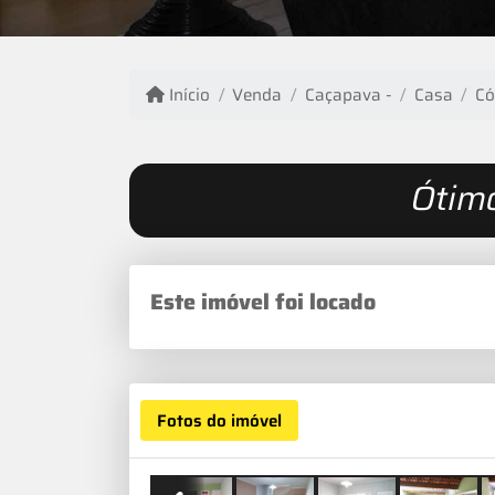
Início
Venda
Caçapava -
Casa
Có
Ótim
Este imóvel foi locado
Fotos do imóvel