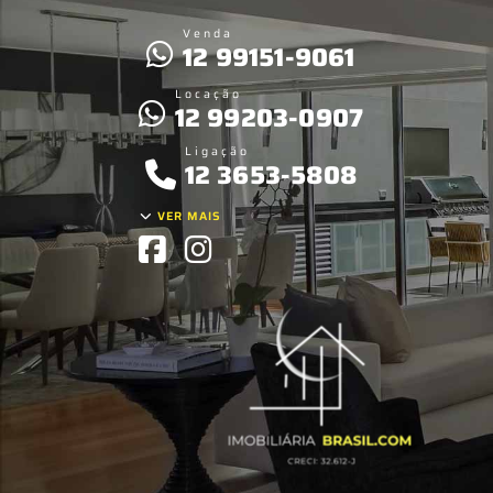
Venda
12 99151-9061
Locação
12 99203-0907
Ligação
12 3653-5808
VER MAIS