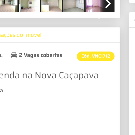
Next
mações do imóvel
h.
2 Vagas cobertas
Cód.
VNC1712
venda na Nova Caçapava
va