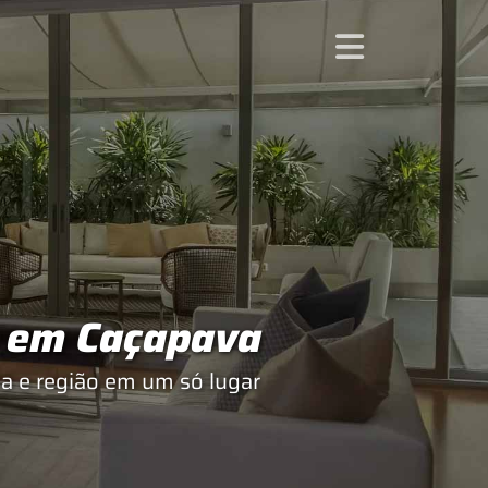
a em Caçapava
a e região em um só lugar