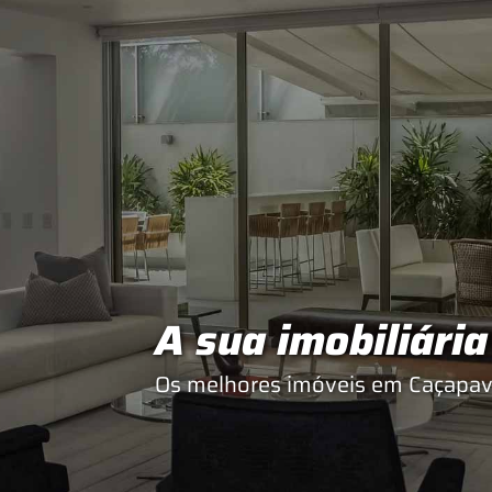
A sua imobiliári
Os melhores imóveis em Caçapav