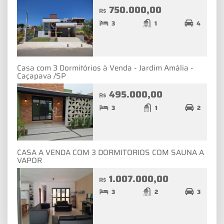
750.000,00
R$
3
1
4
Casa com 3 Dormitórios à Venda - Jardim Amália -
Caçapava /SP
495.000,00
R$
3
1
2
CASA A VENDA COM 3 DORMITORIOS COM SAUNA A
VAPOR
1.007.000,00
R$
3
2
3