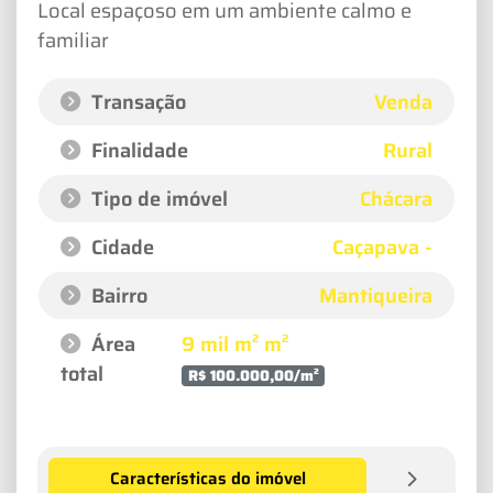
Local espaçoso em um ambiente calmo e
familiar
Transação
Venda
Finalidade
Rural
Tipo de imóvel
Chácara
Cidade
Caçapava -
Bairro
Mantiqueira
Área
9 mil m² m²
total
R$ 100.000,00/m²
Características do imóvel